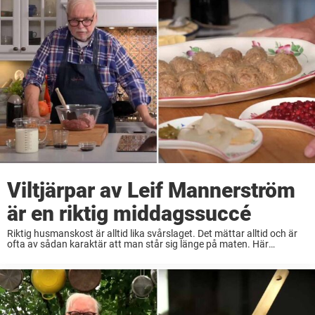
Viltjärpar av Leif Mannerström
är en riktig middagssuccé
Riktig husmanskost är alltid lika svårslaget. Det mättar alltid och är
ofta av sådan karaktär att man står sig länge på maten. Här
nedanför visar Leif Mannerström hur man lagar riktigt klassisk
husman i form ...