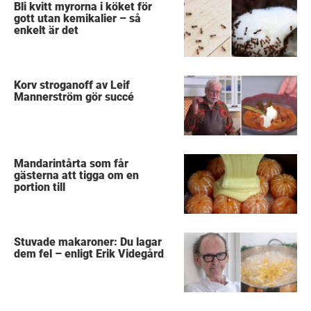
Bli kvitt myrorna i köket för
gott utan kemikalier – så
enkelt är det
Korv stroganoff av Leif
Mannerström gör succé
Mandarintårta som får
gästerna att tigga om en
portion till
Stuvade makaroner: Du lagar
dem fel – enligt Erik Videgård