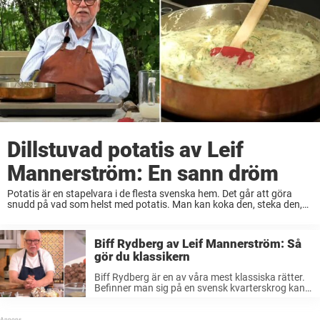
Dillstuvad potatis av Leif
Mannerström: En sann dröm
Potatis är en stapelvara i de flesta svenska hem. Det går att göra
snudd på vad som helst med potatis. Man kan koka den, steka den,
fritera den – ja bara fantasin sätter gränser för ...
Biff Rydberg av Leif Mannerström: Så
gör du klassikern
Biff Rydberg är en av våra mest klassiska rätter.
Befinner man sig på en svensk kvarterskrog kan
man nästan alltid hitta en Rydberg på menyn.
Stjärnkocken Leif Mannerström är givetvis en av