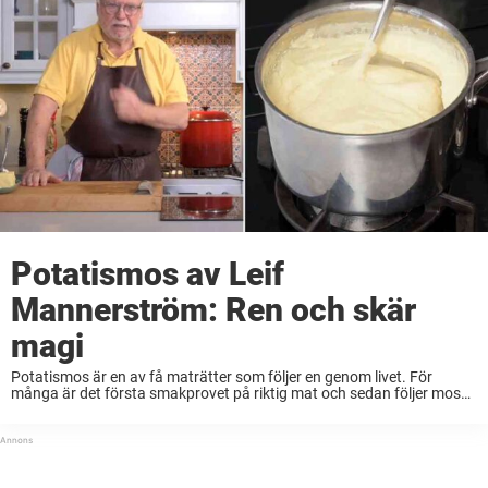
Potatismos av Leif
Mannerström: Ren och skär
magi
Potatismos är en av få maträtter som följer en genom livet. För
många är det första smakprovet på riktig mat och sedan följer moset
med en. Genom barndomen, uppväxten, vuxenlivet och hela vägen
fram tills ...