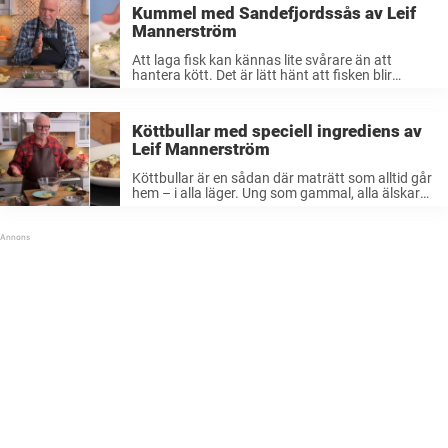
likväl står det på bordet ...
Kummel med Sandefjordssås av Leif
Mannerström
Att laga fisk kan kännas lite svårare än att
hantera kött. Det är lätt hänt att fisken blir
överkokt eller överstekt och det vill såklart ingen.
Men det finns små knep man kan ta till ...
Köttbullar med speciell ingrediens av
Leif Mannerström
Köttbullar är en sådan där maträtt som alltid går
hem – i alla läger. Ung som gammal, alla älskar
dem. De flesta har nog sitt eget lilla recept på,
men efter att ha sett Leif ...