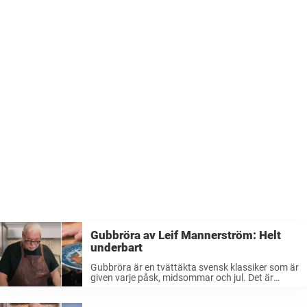
Gubbröra av Leif Mannerström: Helt
underbart
Gubbröra är en tvättäkta svensk klassiker som är
given varje påsk, midsommar och jul. Det är
kanske inte allas absoluta favorit, namnet
avslöjar att barnen kanske inte älskar det, men