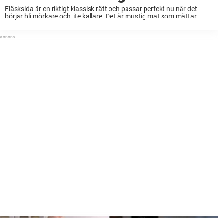
Fläsksida är en riktigt klassisk rätt och passar perfekt nu när det
börjar bli mörkare och lite kallare. Det är mustig mat som mättar
rejält. Här nedanför visar Leif Mannerström hur han gör sin fläsksida,
...