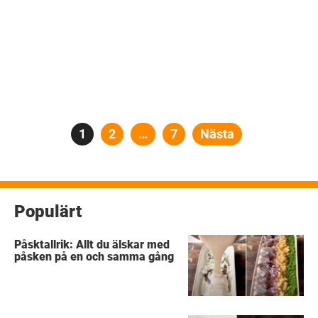
Sidnumrering
Sida
1
Sida
2
…
Sida
7
Nästa
för
inlägg
Populärt
Påsktallrik: Allt du älskar med
påsken på en och samma gång