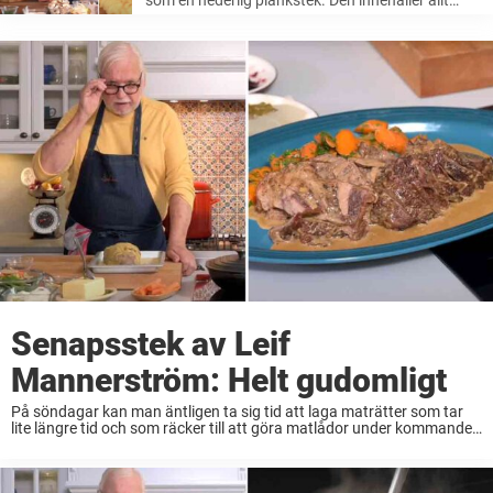
som en hederlig plankstek. Den innehåller allt
man vill ha och nästan var man än beställer den
så blir man nöjd. Någon som bemästrar den här
rätten bättre ...
Senapsstek av Leif
Mannerström: Helt gudomligt
På söndagar kan man äntligen ta sig tid att laga maträtter som tar
lite längre tid och som räcker till att göra matlådor under kommande
vecka. Då passar det bra med mat som gör en ...