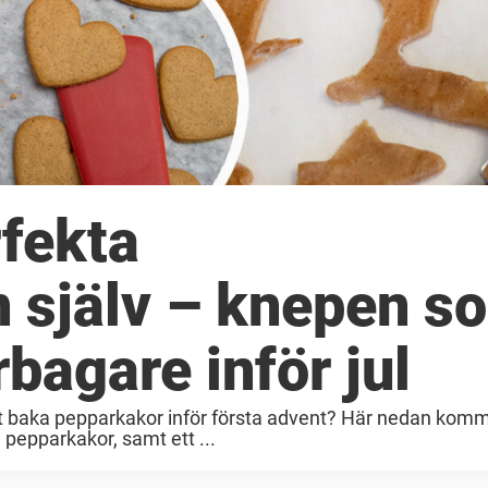
rfekta
 själv – knepen s
rbagare inför jul
t baka pepparkakor inför första advent? Här nedan komme
 pepparkakor, samt ett ...