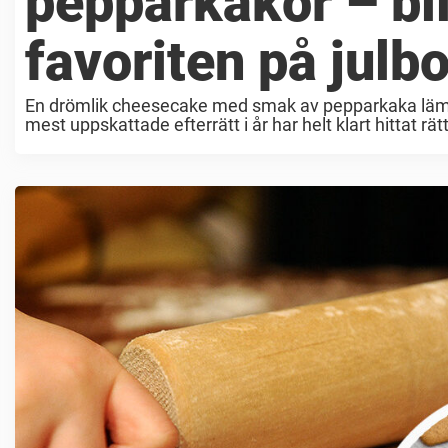
pepparkakor – bli
favoriten på julb
En drömlik cheesecake med smak av pepparkaka lämnar
mest uppskattade efterrätt i år har helt klart hittat r