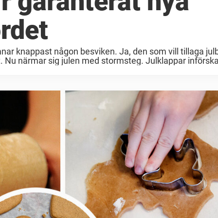
r garanterat nya
ordet
 knappast någon besviken. Ja, den som vill tillaga jul
ätt. Nu närmar sig julen med stormsteg. Julklappar införskaf