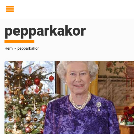
Toggle
menu
pepparkakor
Hem
»
pepparkakor