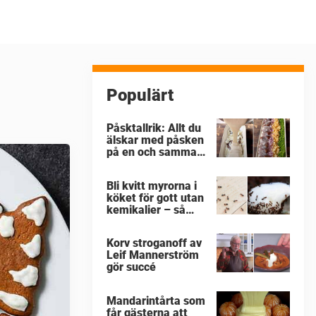
Populärt
Påsktallrik: Allt du
älskar med påsken
på en och samma
gång
Bli kvitt myrorna i
köket för gott utan
kemikalier – så
enkelt är det
Korv stroganoff av
Leif Mannerström
gör succé
Mandarintårta som
får gästerna att