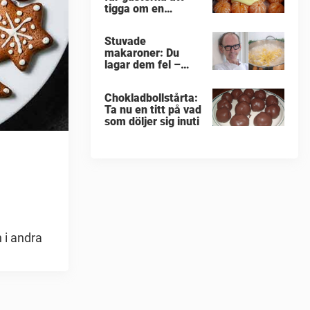
tigga om en
portion till
Stuvade
makaroner: Du
lagar dem fel –
enligt Erik
Videgård
Chokladbollstårta:
Ta nu en titt på vad
som döljer sig inuti
 i andra