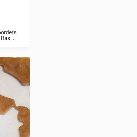
bordets
fas ...