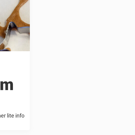
om
r lite info