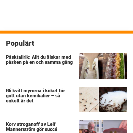
Populärt
Påsktallrik: Allt du älskar med
påsken på en och samma gång
Bli kvitt myrorna i köket för
gott utan kemikalier – så
enkelt är det
Korv stroganoff av Leif
Mannerström gör succé