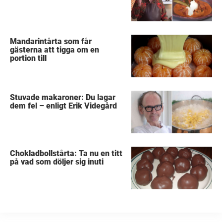
Mandarintårta som får
gästerna att tigga om en
portion till
Stuvade makaroner: Du lagar
dem fel – enligt Erik Videgård
Chokladbollstårta: Ta nu en titt
på vad som döljer sig inuti