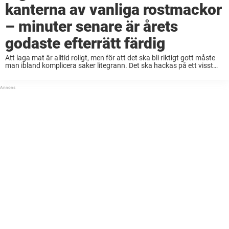
kanterna av vanliga rostmackor
– minuter senare är årets
godaste efterrätt färdig
Att laga mat är alltid roligt, men för att det ska bli riktigt gott måste
man ibland komplicera saker litegrann. Det ska hackas på ett visst
sätt och tillagas med stor försiktighet för att nå ...