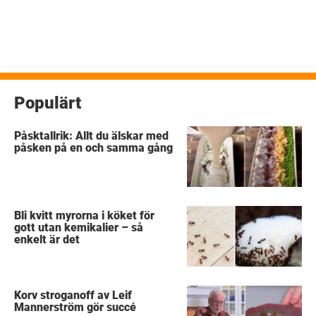
Populärt
Påsktallrik: Allt du älskar med
påsken på en och samma gång
Bli kvitt myrorna i köket för
gott utan kemikalier – så
enkelt är det
Korv stroganoff av Leif
Mannerström gör succé