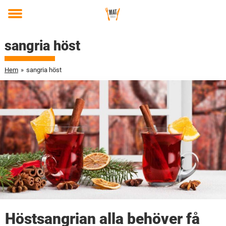
Toggle
menu
sangria höst
Hem
»
sangria höst
Höstsangrian alla behöver få