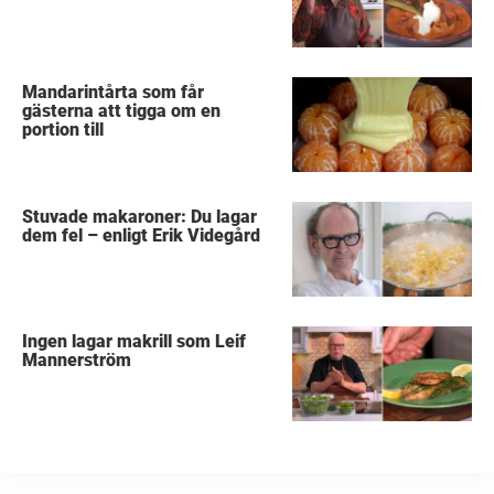
Mandarintårta som får
gästerna att tigga om en
portion till
Stuvade makaroner: Du lagar
dem fel – enligt Erik Videgård
Ingen lagar makrill som Leif
Mannerström