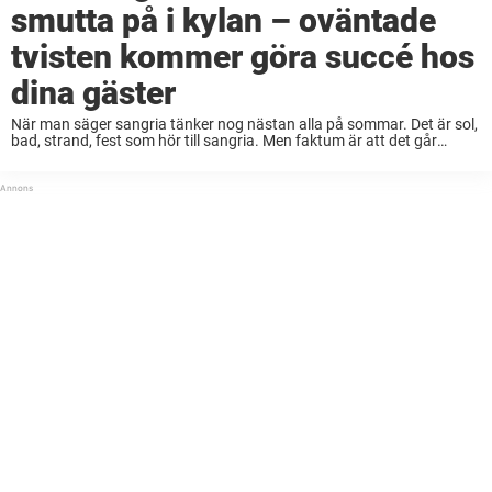
smutta på i kylan – oväntade
tvisten kommer göra succé hos
dina gäster
När man säger sangria tänker nog nästan alla på sommar. Det är sol,
bad, strand, fest som hör till sangria. Men faktum är att det går
alldeles utmärkt att dricka sangria även under årets mörkare ...