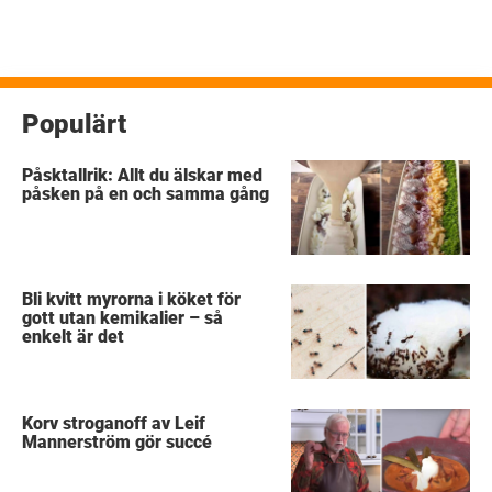
Populärt
Påsktallrik: Allt du älskar med
påsken på en och samma gång
Bli kvitt myrorna i köket för
gott utan kemikalier – så
enkelt är det
Korv stroganoff av Leif
Mannerström gör succé