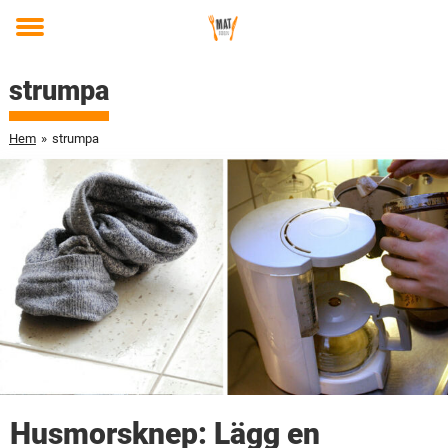
Toggle
menu
strumpa
Hem
»
strumpa
Husmorsknep: Lägg en