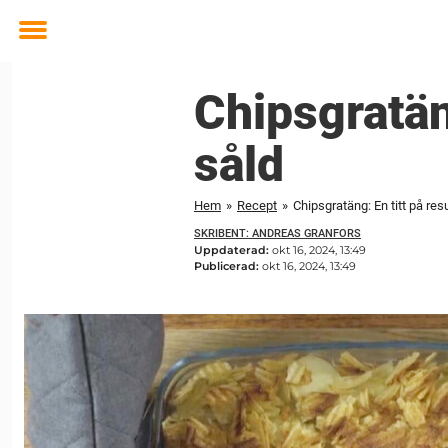
Toggle
menu
Chipsgratäng
såld
Hem
»
Recept
»
Chipsgratäng: En titt på resu
SKRIBENT: ANDREAS GRANFORS
Uppdaterad:
okt 16, 2024, 13:49
Publicerad:
okt 16, 2024, 13:49