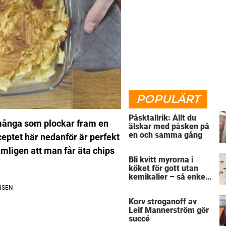
POPULÄRT
Påsktallrik: Allt du
 många som plockar fram en
älskar med påsken på
en och samma gång
eceptet här nedanför är perfekt
ämligen att man får äta chips
Bli kvitt myrorna i
köket för gott utan
kemikalier – så enkelt
är det
Korv stroganoff av
Leif Mannerström gör
succé