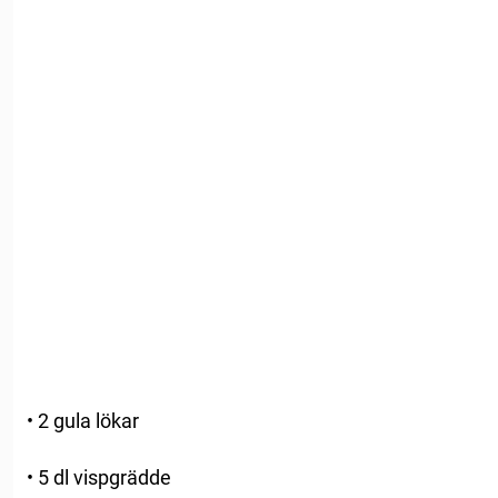
• 2 gula lökar
• 5 dl vispgrädde