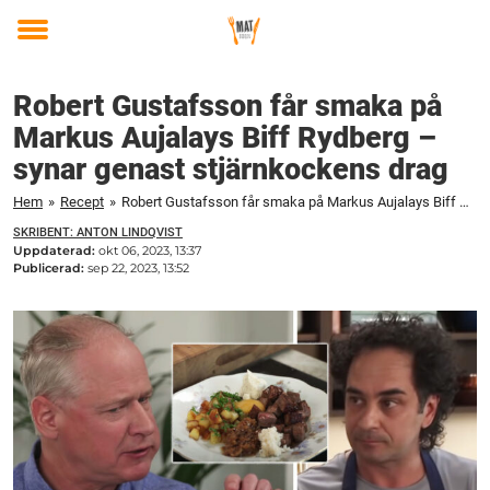
Toggle
menu
Robert Gustafsson får smaka på
Markus Aujalays Biff Rydberg –
synar genast stjärnkockens drag
Hem
»
Recept
»
Robert Gustafsson får smaka på Markus Aujalays Biff Rydberg – synar genast stjärnkockens drag
SKRIBENT: ANTON LINDQVIST
Uppdaterad:
okt 06, 2023, 13:37
Publicerad:
sep 22, 2023, 13:52