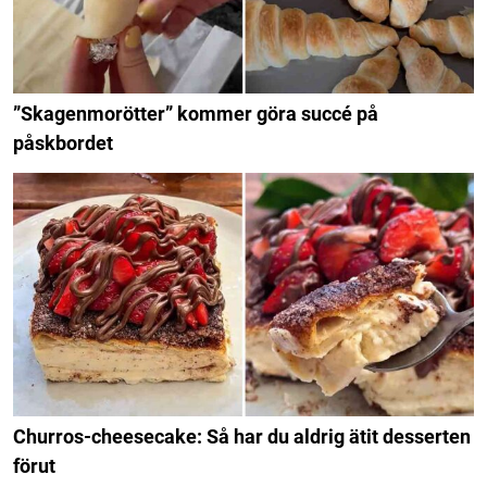
”Skagenmorötter” kommer göra succé på
påskbordet
Churros-cheesecake: Så har du aldrig ätit desserten
förut