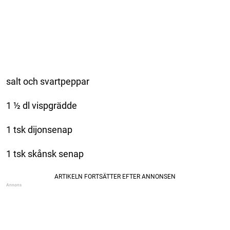
salt och svartpeppar
1 ½ dl vispgrädde
1 tsk dijonsenap
1 tsk skånsk senap