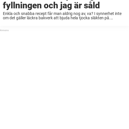
fyllningen och jag är såld
Enkla och snabba recept får man aldrig nog av, va? I synnerhet inte
om det gäller läckra bakverk att bjuda hela tjocka släkten på.
Receptet här nedanför kommer få det att vattnas i munnen på ...