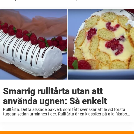
efter kan man se folk vallfärda mot köket. Det finns en anledning till
att smörgåstårta ...
Smarrig rulltårta utan att
använda ugnen: Så enkelt
Rulltårta. Detta älskade bakverk som fått svenskar att le vid första
tuggan sedan urminnes tider. Rulltårta är en klassiker på alla fikabord
med självaktning och älskas av såväl gamla som unga. Här nedanför
kommer ett ...