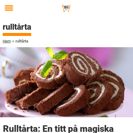
Toggle
menu
rulltårta
Hem
»
rulltårta
Rulltårta: En titt på magiska