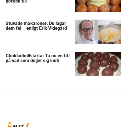
portion till
Stuvade makaroner: Du lagar
dem fel – enligt Erik Videgård
Chokladbollstårta: Ta nu en titt
på vad som döljer sig inuti