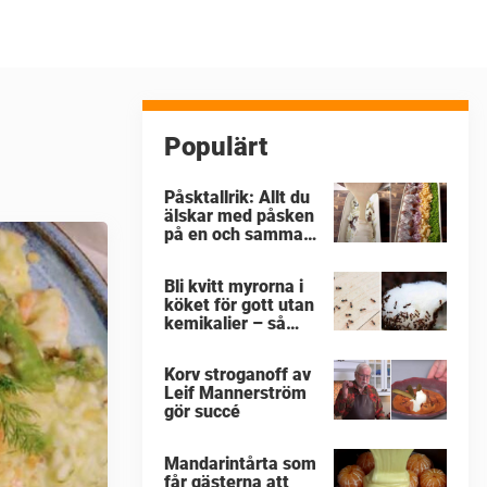
Populärt
Påsktallrik: Allt du
älskar med påsken
på en och samma
gång
Bli kvitt myrorna i
köket för gott utan
kemikalier – så
enkelt är det
Korv stroganoff av
Leif Mannerström
gör succé
Mandarintårta som
får gästerna att