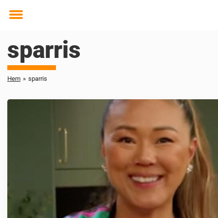
Toggle
menu
sparris
Hem
»
sparris