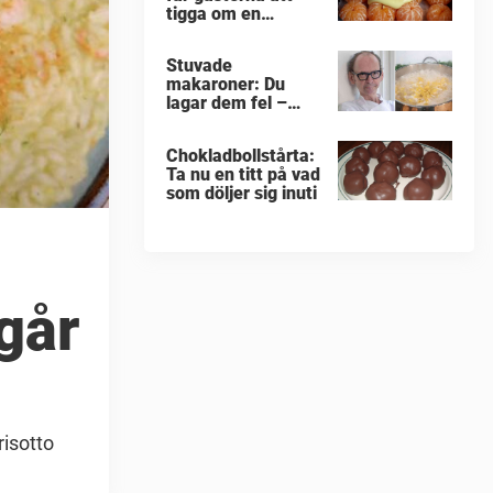
tigga om en
portion till
Stuvade
makaroner: Du
lagar dem fel –
enligt Erik
Videgård
Chokladbollstårta:
Ta nu en titt på vad
som döljer sig inuti
går
risotto