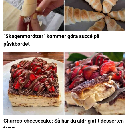
”Skagenmorötter” kommer göra succé på
påskbordet
Churros-cheesecake: Så har du aldrig ätit desserten