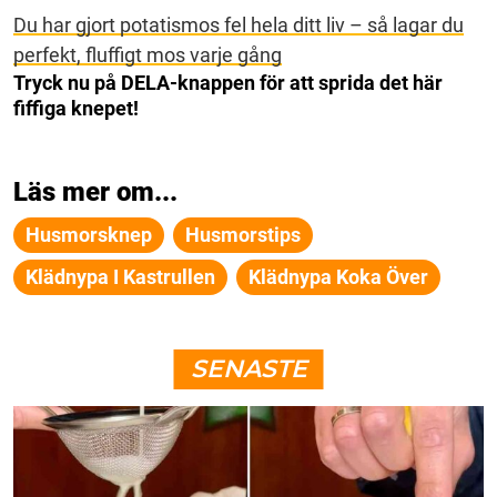
Du har gjort potatismos fel hela ditt liv – så lagar du
perfekt, fluffigt mos varje gång
Tryck nu på DELA-knappen för att sprida det här
fiffiga knepet!
Läs mer om...
Husmorsknep
Husmorstips
Klädnypa I Kastrullen
Klädnypa Koka Över
SENASTE