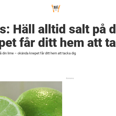
 Häll alltid salt på 
et får ditt hem att t
på din lime – okända knepet får ditt hem att tacka dig