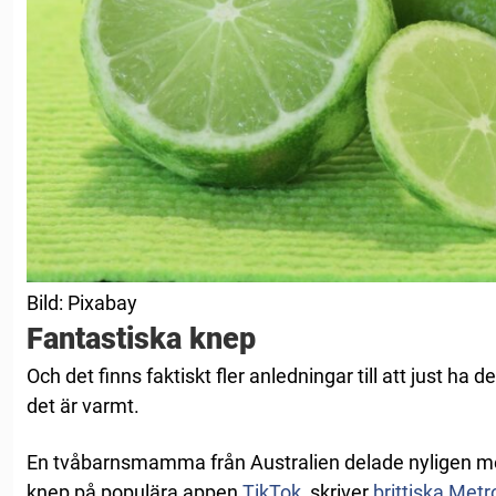
Bild: Pixabay
Fantastiska knep
Och det finns faktiskt fler anledningar till att just ha d
det är varmt.
En tvåbarnsmamma från Australien delade nyligen me
knep på populära appen
TikTok
, skriver
brittiska Metr