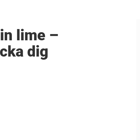
din lime –
acka dig