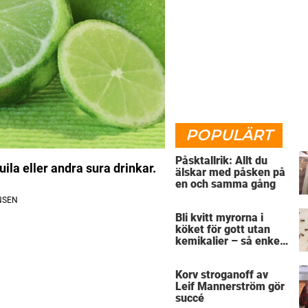
POPULÄRT
Påsktallrik: Allt du
uila eller andra sura drinkar.
älskar med påsken på
en och samma gång
Bli kvitt myrorna i
köket för gott utan
kemikalier – så enkelt
är det
Korv stroganoff av
Leif Mannerström gör
succé