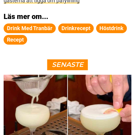
gästerna att tigga om påfyllning
Läs mer om...
Drink Med Tranbär
Drinkrecept
Höstdrink
Recept
SENASTE