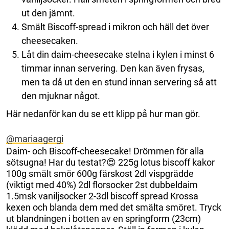
ut den jämnt.
Smält Biscoff-spread i mikron och häll det över
cheesecaken.
Låt din daim-cheesecake stelna i kylen i minst 6
timmar innan servering. Den kan även frysas,
men ta då ut den en stund innan servering så att
den mjuknar något.
Här nedanför kan du se ett klipp på hur man gör.
@mariaagergi
Daim- och Biscoff-cheesecake! Drömmen för alla
sötsugna! Har du testat?😍 225g lotus biscoff kakor
100g smält smör 600g färskost 2dl vispgrädde
(viktigt med 40%) 2dl florsocker 2st dubbeldaim
1.5msk vaniljsocker 2-3dl biscoff spread Krossa
kexen och blanda dem med det smälta smöret. Tryck
ut blandningen i botten av en springform (23cm)