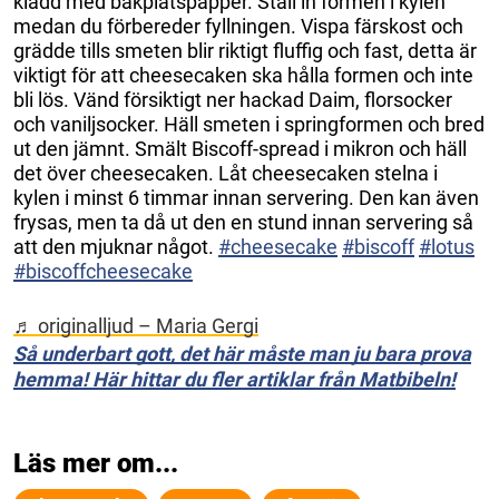
klädd med bakplåtspapper. Ställ in formen i kylen
medan du förbereder fyllningen. Vispa färskost och
grädde tills smeten blir riktigt fluffig och fast, detta är
viktigt för att cheesecaken ska hålla formen och inte
bli lös. Vänd försiktigt ner hackad Daim, florsocker
och vaniljsocker. Häll smeten i springformen och bred
ut den jämnt. Smält Biscoff-spread i mikron och häll
det över cheesecaken. Låt cheesecaken stelna i
kylen i minst 6 timmar innan servering. Den kan även
frysas, men ta då ut den en stund innan servering så
att den mjuknar något.
#cheesecake
#biscoff
#lotus
#biscoffcheesecake
♬ originalljud – Maria Gergi
Så underbart gott, det här måste man ju bara prova
hemma! Här hittar du fler artiklar från Matbibeln!
Läs mer om...