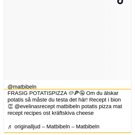
@matbibeln
FRASIG POTATISPIZZA 🥔🍕🤤 Om du älskar
potatis så måste du testa det här! Recept i bion
👏 @evelinasrecept matbibeln potatis pizza mat
recept recipes ost kräftskiva cheese
♬ originalljud – Matbibeln – Matbibeln