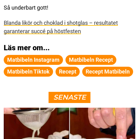
Så underbart gott!
Blanda likör och choklad i shotglas – resultatet
garanterar succé på höstfesten
Läs mer om...
Matbibeln Instagram
Matbibeln Recept
Matbibeln Tiktok
Recept
Recept Matbibeln
SENASTE