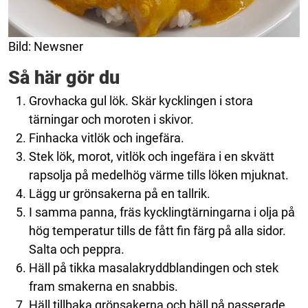
Bild: Newsner
Så här gör du
Grovhacka gul lök. Skär kycklingen i stora
tärningar och moroten i skivor.
Finhacka vitlök och ingefära.
Stek lök, morot, vitlök och ingefära i en skvätt
rapsolja på medelhög värme tills löken mjuknat.
Lägg ur grönsakerna på en tallrik.
I samma panna, fräs kycklingtärningarna i olja på
hög temperatur tills de fått fin färg på alla sidor.
Salta och peppra.
Häll på tikka masalakryddblandingen och stek
fram smakerna en snabbis.
Häll tillbaka grönsakerna och häll på passerade