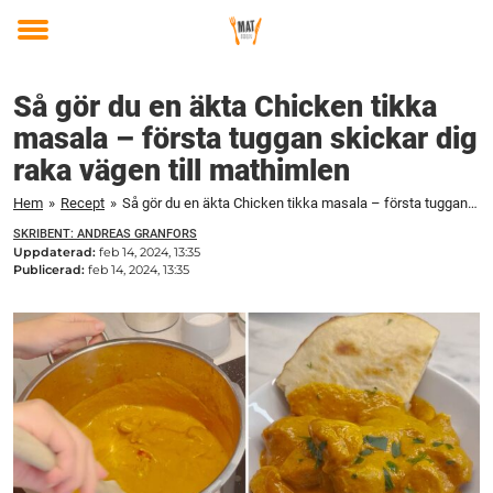
Toggle
menu
Så gör du en äkta Chicken tikka
masala – första tuggan skickar dig
raka vägen till mathimlen
Hem
»
Recept
»
Så gör du en äkta Chicken tikka masala – första tuggan skickar dig raka vägen till mathimlen
SKRIBENT: ANDREAS GRANFORS
Uppdaterad:
feb 14, 2024, 13:35
Publicerad:
feb 14, 2024, 13:35