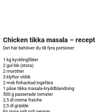
Chicken tikka masala – recept
Det här behöver du till fyra portioner:
1 kg kycklingfiléer
2 gul lök (stora)
2 morötter
3 klyftor vitlök
2 msk finhackad ingefära
1 påse tikka masala-kryddblandning
500 g passerade tomater
2,5 dl creme fraiche
2,5 dl grädde
En nypa salt och peppar