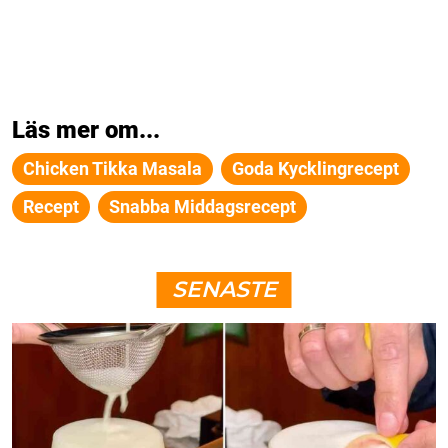
Läs mer om...
Chicken Tikka Masala
Goda Kycklingrecept
Recept
Snabba Middagsrecept
SENASTE