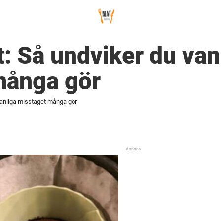
: Så undviker du van
många gör
vanliga misstaget många gör