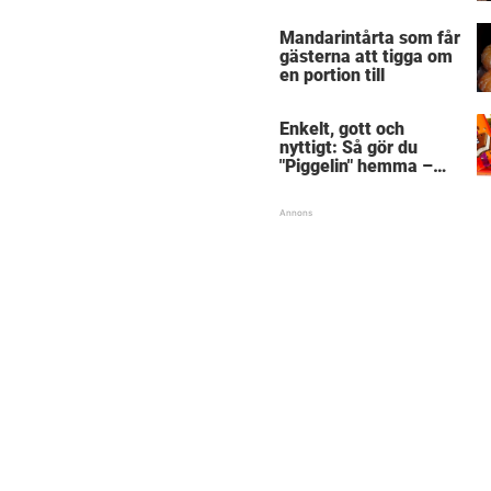
Mandarintårta som får
gästerna att tigga om
en portion till
Enkelt, gott och
nyttigt: Så gör du
"Piggelin" hemma –
med endast 1 oväntad
ingrediens