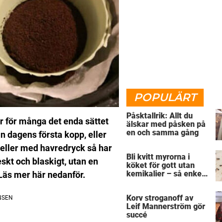
POPULÄRT
Påsktallrik: Allt du
r för många det enda sättet
älskar med påsken på
en och samma gång
nan dagens första kopp, eller
t eller med havredryck så har
Bli kvitt myrorna i
eskt och blaskigt, utan en
köket för gott utan
kemikalier – så enkelt
Läs mer här nedanför.
är det
Korv stroganoff av
Leif Mannerström gör
succé