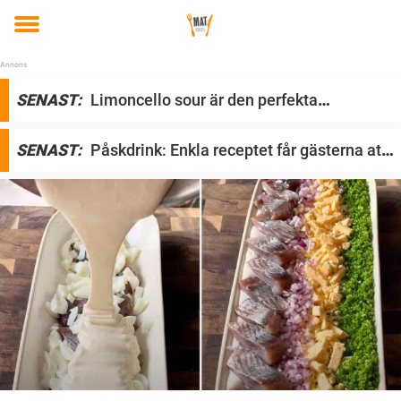
Toggle
menu
S
SENAST:
Limoncello sour är den perfekta
t
påskdrinken
a
SENAST:
Påskdrink: Enkla receptet får gästerna att
r
tappa hakan
t