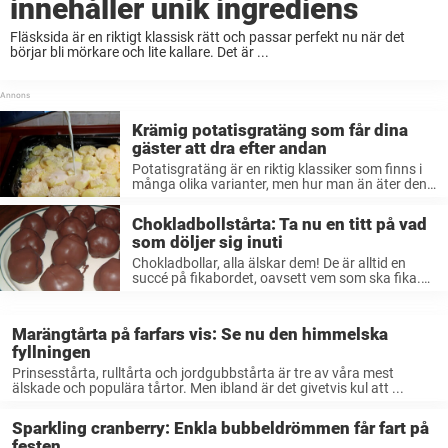
innehåller unik ingrediens
Fläsksida är en riktigt klassisk rätt och passar perfekt nu när det
börjar bli mörkare och lite kallare. Det är ...
Krämig potatisgratäng som får dina
gäster att dra efter andan
Potatisgratäng är en riktig klassiker som finns i
många olika varianter, men hur man än äter den
så passar den ...
Chokladbollstårta: Ta nu en titt på vad
som döljer sig inuti
Chokladbollar, alla älskar dem! De är alltid en
succé på fikabordet, oavsett vem som ska fika.
De är dessutom väldigt ...
Marängtårta på farfars vis: Se nu den himmelska
fyllningen
Prinsesstårta, rulltårta och jordgubbstårta är tre av våra mest
älskade och populära tårtor. Men ibland är det givetvis kul att ...
Sparkling cranberry: Enkla bubbeldrömmen får fart på
festen