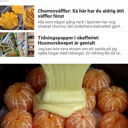
Churrosvåfflor: Så här har du aldrig ätit
våfflor förut
Alla som någon gång varit i Spanien har nog
smakat churros, det underbara bakverket gjort
på friterad deg som ofta ...
Tidningspapper i skafferiet:
Husmorsknepet är genialt
Jag kan inte vara ensam om att samla på sig
rejäla högar med tidningar. En tidning lite då och
då ...