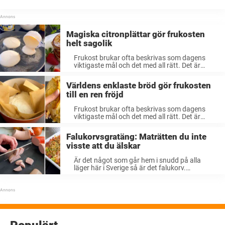
Magiska citronplättar gör frukosten
helt sagolik
Frukost brukar ofta beskrivas som dagens
viktigaste mål och det med all rätt. Det är
frukosten som lägger grunden för ...
Världens enklaste bröd gör frukosten
till en ren fröjd
Frukost brukar ofta beskrivas som dagens
viktigaste mål och det med all rätt. Det är
frukosten som lägger grunden för ...
Falukorvsgratäng: Maträtten du inte
visste att du älskar
Är det något som går hem i snudd på alla
läger här i Sverige så är det falukorv.
Miljontals svenskar ...