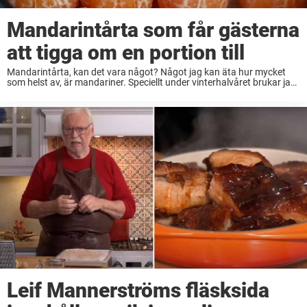
Mandarintårta som får gästerna
att tigga om en portion till
Mandarintårta, kan det vara något? Något jag kan äta hur mycket
som helst av, är mandariner. Speciellt under vinterhalvåret brukar jag
...
Leif Mannerströms fläsksida