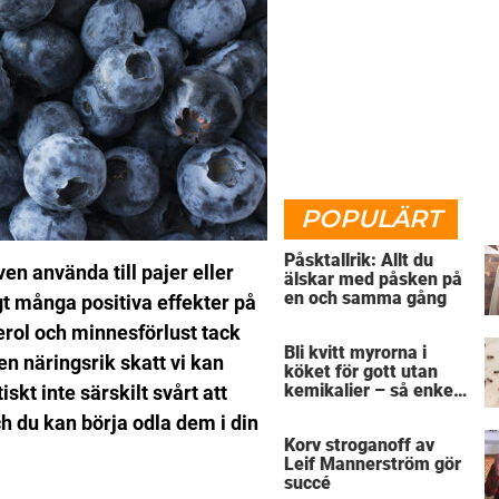
POPULÄRT
Påsktallrik: Allt du
ven använda till pajer eller
älskar med påsken på
en och samma gång
t många positiva effekter på
rol och minnesförlust tack
Bli kvitt myrorna i
en näringsrik skatt vi kan
köket för gott utan
kemikalier – så enkelt
skt inte särskilt svårt att
är det
h du kan börja odla dem i din
Korv stroganoff av
Leif Mannerström gör
succé