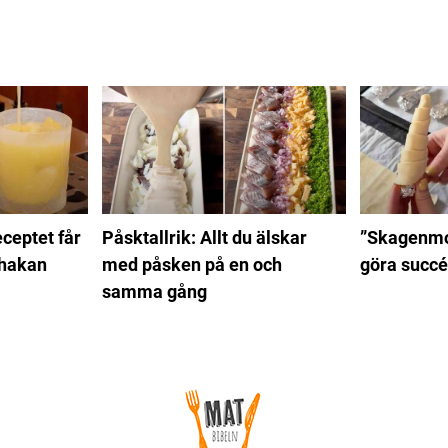
ceptet får
Påsktallrik: Allt du älskar
”Skagenmo
 hakan
med påsken på en och
göra succé
samma gång