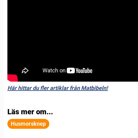
Här hittar du fler artiklar från Matbibeln!
Läs mer om...
Husmorsknep