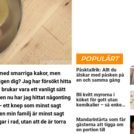
POPULÄRT
Påsktallrik: Allt du
s med smarriga kakor, men
älskar med påsken på
en och samma gång
igen dig?
Jag har försökt hitta
brukar vara ett vanligt sätt
Bli kvitt myrorna i
en nu har jag hittat någonting
köket för gott utan
kemikalier – så enkelt
 – ett knep som minst sagt
är det
n min familj är minst sagt
Mandarintårta som får
ar i rad, utan att de är torra
gästerna att tigga om
en portion till