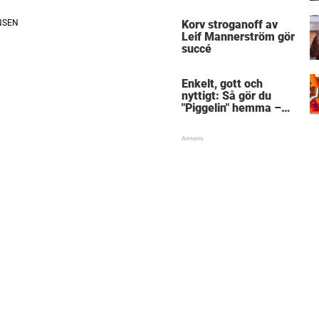
Korv stroganoff av
Leif Mannerström gör
succé
Enkelt, gott och
nyttigt: Så gör du
"Piggelin" hemma –
med endast 1 oväntad
ingrediens