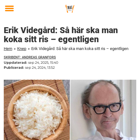
Toggle
menu
Erik Videgård: Så här ska man
koka sitt ris – egentligen
Hem
»
Knep
»
Erik Videgård: Så här ska man koka sitt ris – egentligen
SKRIBENT: ANDREAS GRANFORS
Uppdaterad:
sep 24, 2025, 15:40
Publicerad:
sep 24, 2024, 13:52