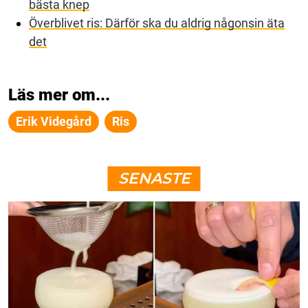
bästa knep
Överblivet ris: Därför ska du aldrig någonsin äta
det
Läs mer om...
Erik Videgård
Ris
SENASTE