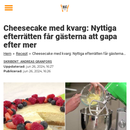
Toggle
menu
Cheesecake med kvarg: Nyttiga
efterrätten får gästerna att gapa
efter mer
Hem
»
Recept
»
Cheesecake med kvarg: Nyttiga efterrätten får gästerna att gapa efter mer
SKRIBENT: ANDREAS GRANFORS
Uppdaterad:
jun 26, 2024, 16:27
Publicerad:
jun 26, 2024, 16:26