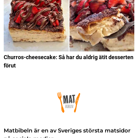
Churros-cheesecake: Så har du aldrig ätit desserten
förut
Matbibeln är en av Sveriges största matsidor