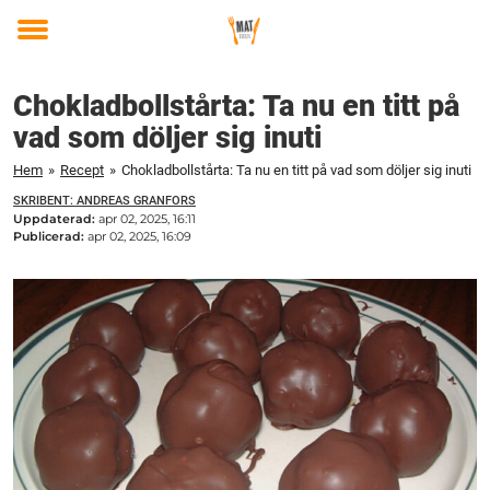
Toggle
menu
Chokladbollstårta: Ta nu en titt på
vad som döljer sig inuti
Hem
»
Recept
»
Chokladbollstårta: Ta nu en titt på vad som döljer sig inuti
SKRIBENT: ANDREAS GRANFORS
Uppdaterad:
apr 02, 2025, 16:11
Publicerad:
apr 02, 2025, 16:09