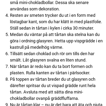
små mini-chokladbollar. Dessa ska senare
användas som dekoration.
Resten av smeten trycker du ut i en form med
löstagbar kant, som du har klätt in med plastfolie.
Ställ sedan in tårtan i kylen i cirka 30 minuter.
Medan du väntar på att tårtan ska stelna kan du
göra i ordning glasyren. Hetta upp vispgrädde i en
kastrull på medelhög värme.
Tillsätt sedan choklad och rör om tills den har
smält. Låt glasyren svalna en liten stund.
När tårtan är redo kan du ta bort formen och
plasten. Rulla kanten av tårtan i pärlsocker.
På toppen av tårtan breder du ut glasyren och
därefter spritsar du ut vispad grädde runt hela
tårtan. Avsluta med att sätta dina mini-
chokladbollar ovanpå gräddfluffarna.
Nu är tårtan klar – nu är det bara att äta och njuta