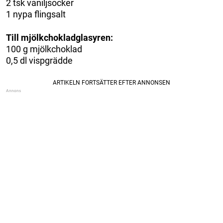
2 tsk vaniljsocker
1 nypa flingsalt
Till mjölkchokladglasyren:
100 g mjölkchoklad
0,5 dl vispgrädde