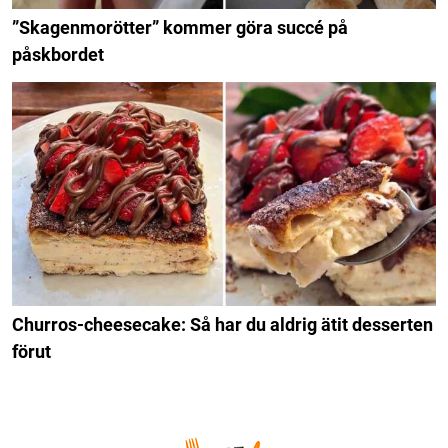
”Skagenmorötter” kommer göra succé på
påskbordet
Churros-cheesecake: Så har du aldrig ätit desserten
förut