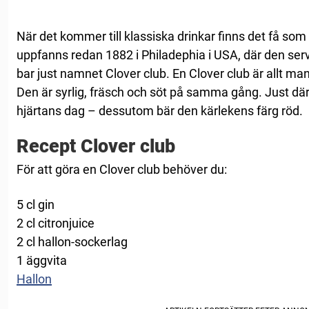
När det kommer till klassiska drinkar finns det få som
uppfanns redan 1882 i Philadephia i USA, där den se
bar just namnet Clover club. En Clover club är allt man 
Den är syrlig, fräsch och söt på samma gång. Just där
hjärtans dag – dessutom bär den kärlekens färg röd.
Recept Clover club
För att göra en Clover club behöver du:
5 cl gin
2 cl citronjuice
2 cl hallon-sockerlag
1 äggvita
Hallon