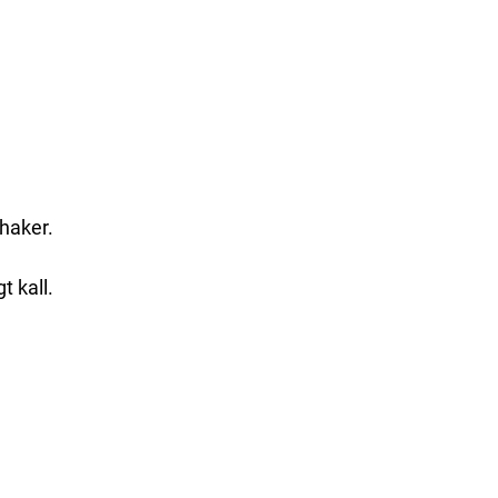
shaker.
t kall.