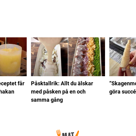
ceptet får
Påsktallrik: Allt du älskar
”Skagenmo
 hakan
med påsken på en och
göra succé
samma gång