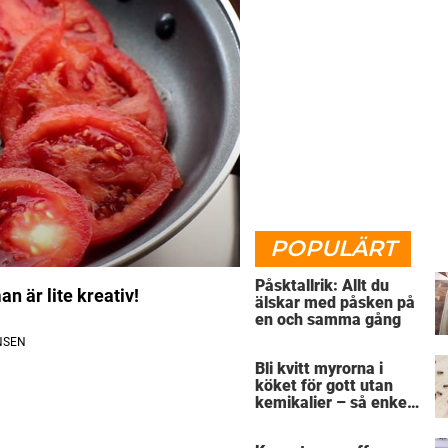
POPULÄRT
Påsktallrik: Allt du
n är lite kreativ!
älskar med påsken på
en och samma gång
Bli kvitt myrorna i
köket för gott utan
kemikalier – så enkelt
är det