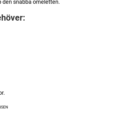
op den snabba omeletten.
ehöver:
or.