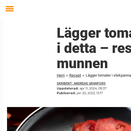
Toggle
menu
Lägger toma
i detta – res
munnen
Hem
»
Recept
»
Lägger tomater i stekpannan 
SKRIBENT: ANDREAS GRANFORS
Uppdaterad:
apr 11, 2024, 09:37
Publicerad:
jan 20, 2023, 13:17