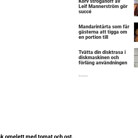
Korv stroganoff av
Leif Mannerström gör
succé
Mandarintårta som får
gästerna att tigga om
en portion till
Tvätta din disktrasa i
diskmaskinen och
förläng användningen
nsk omelett med tomat och ost.