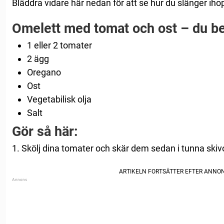
Bläddra vidare här nedan för att se hur du slänger ih
Omelett med tomat och ost – du b
1 eller 2 tomater
2 ägg
Oregano
Ost
Vegetabilisk olja
Salt
Gör så här:
1. Skölj dina tomater och skär dem sedan i tunna skiv