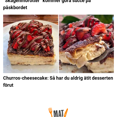
”Skagenmorötter” kommer göra succé på
påskbordet
Churros-cheesecake: Så har du aldrig ätit desserten
förut