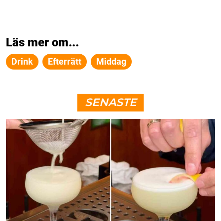
Läs mer om...
Drink
Efterrätt
Middag
SENASTE