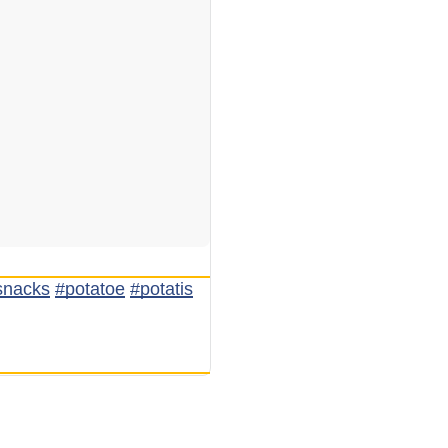
snacks
#potatoe
#potatis