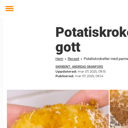
Toggle
menu
Potatiskrok
gott
Hem
»
Recept
»
Potatiskroketter med parme
SKRIBENT: ANDREAS GRANFORS
Uppdaterad:
mar 07, 2025, 09:15
Publicerad:
mar 07, 2025, 09:14