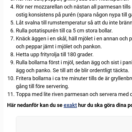
Rör ner mozzarellan och nästan all parmesan tills
ostig konsistens på purén (spara någon nypa till g
Låt svalna till rumstemperatur så att du inte brän
Rulla potatispurén till ca 5 cm stora bollar.
Knäck äggen i en skål, häll mjölet i en annan och p
och peppar jämt i mjölet och pankon.
Hetta upp frityrolja till 180 grader.
Rulla bollarna först i mjöl, sedan ägg och sist i pa
ägg och panko. Se till att de blir ordentligt täckta.
Fritera bollarna i ca tre minuter tills de är gryllen
gång till före servering.
Toppa med lite riven parmesan och servera med di
Här nedanför kan du se
exakt
hur du ska göra dina p