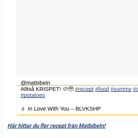
@matbibeln
Alltså KRISPET! 🥔🥹
#recept
#food
#yummy
#
#potatoes
♬ In Love With You – BLVKSHP
Här hittar du fler recept från Matbibeln!