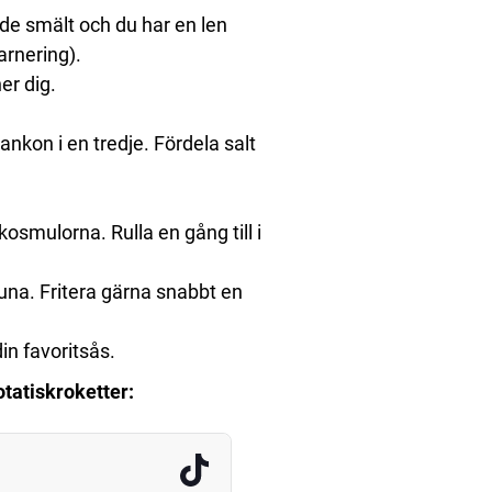
 de smält och du har en len
arnering).
ner dig.
ankon i en tredje. Fördela salt
nkosmulorna. Rulla en gång till i
bruna. Fritera gärna snabbt en
n favoritsås.
otatiskroketter: