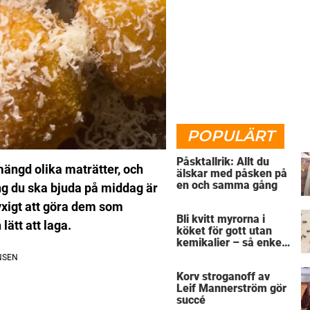
POPULÄRT
Påsktallrik: Allt du
mängd olika maträtter, och
älskar med påsken på
en och samma gång
g du ska bjuda på middag är
 lyxigt att göra dem som
Bli kvitt myrorna i
lätt att laga.
köket för gott utan
kemikalier – så enkelt
är det
Korv stroganoff av
Leif Mannerström gör
succé