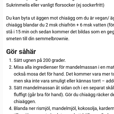
Sukrinmelis eller vanligt florsocker (ej sockerfritt)
Du kan byta ut äggen mot chiaägg om du är vegan/ ägg
chiaägg blandar du 2 msk chiafrön + 6 msk vatten (för 
stå i 15 min och sedan kommer det bildas som en gegg
smeten till din semmelbrownie.
Gör såhär
Sätt ugnen på 200 grader.
Mixa alla ingredienser för mandelmassan i en mat
också mosa det för hand. Det kommer vara mer t
men ska inte vara smuligt eller kännas torrt – ad
Sätt mandelmassan åt sidan och i en separat skå
fluffigt (går bra för hand). Gör du chiaägg räcke
chiaäggen.
Blanda ner rismjöl, mandelmjöl, kokosolja, kard