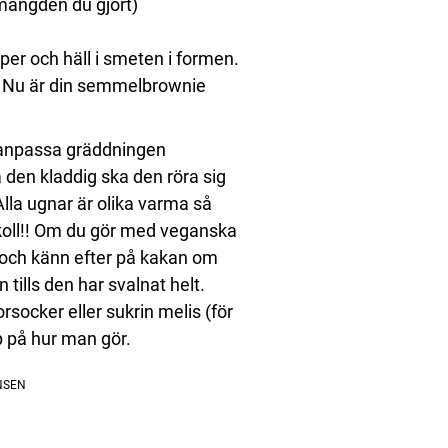
 mängden du gjort)
er och häll i smeten i formen.
r. Nu är din semmelbrownie
 anpassa gräddningen
a den kladdig ska den röra sig
Alla ugnar är olika varma så
 koll!! Om du gör med veganska
ll och känn efter på kakan om
n tills den har svalnat helt.
rsocker eller sukrin melis (för
pp på hur man gör.