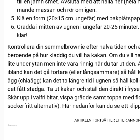
till en jämn smet. Avsluta med att hälla ner (hela
mandelmassan och rör om igen.
Klä en form (20×15 cm ungefär) med bakplåtspapp
Grädda i mitten av ugnen i ungefär 20-25 minute
klar!
Kontrollera din semmelbrownie efter halva tiden och
beroende på hur kladdig du vill ha kakan. Om du vill h
lite under ytan men inte vara rinnig när du tar ut den. 
ibland kan det gå fortare (eller långsammare) så håll
ägg (chiaägg) kan det ta längre tid i ugnen så håll ko
det fått stadga. Ta ut kakan och ställ den direkt i fryse
Skär upp i valfri bitar, vispa grädde samt toppa med flo
sockerfritt alternativ). Här nedanför kan du se ett kli