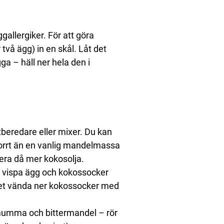
allergiker. För att göra
två ägg) in en skål. Låt det
a – häll ner hela den i
beredare eller mixer. Du kan
orrt än en vanlig mandelmassa
dera då mer kokosolja.
l vispa ägg och kokossocker
r det vända ner kokossocker med
emumma och bittermandel – rör