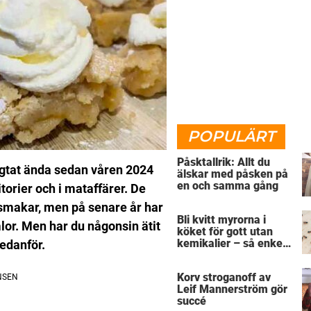
POPULÄRT
Påsktallrik: Allt du
gtat ända sedan våren 2024
älskar med påsken på
en och samma gång
torier och i mataffärer. De
h smakar, men på senare år har
Bli kvitt myrorna i
lor. Men har du någonsin ätit
köket för gott utan
kemikalier – så enkelt
edanför.
är det
Korv stroganoff av
Leif Mannerström gör
succé