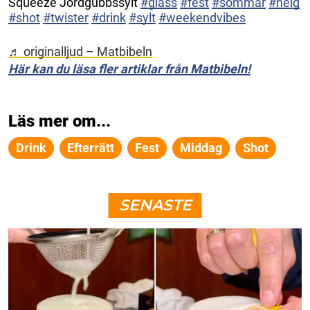
Squeeze Jordgubbssylt
#glass
#fest
#sommar
#helg
#shot
#twister
#drink
#sylt
#weekendvibes
♬ originalljud – Matbibeln
Här kan du läsa fler artiklar från Matbibeln!
Läs mer om...
Drink
Efterrätt
Fest
Middag
Shot
SENASTE