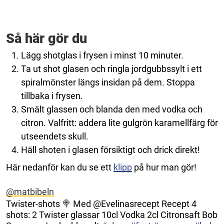
Så här gör du
Lägg shotglas i frysen i minst 10 minuter.
Ta ut shot glasen och ringla jordgubbssylt i ett
spiralmönster längs insidan på dem. Stoppa
tillbaka i frysen.
Smält glassen och blanda den med vodka och
citron. Valfritt: addera lite gulgrön karamellfärg för
utseendets skull.
Häll shoten i glasen försiktigt och drick direkt!
Här nedanför kan du se ett
klipp
på hur man gör!
@matbibeln
Twister-shots 🍭 Med @Evelinasrecept Recept 4
shots: 2 Twister glassar 10cl Vodka 2cl Citronsaft Bob