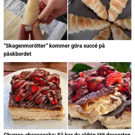
”Skagenmorötter” kommer göra succé på
påskbordet
Churros-cheesecake: Så har du aldrig ätit desserten