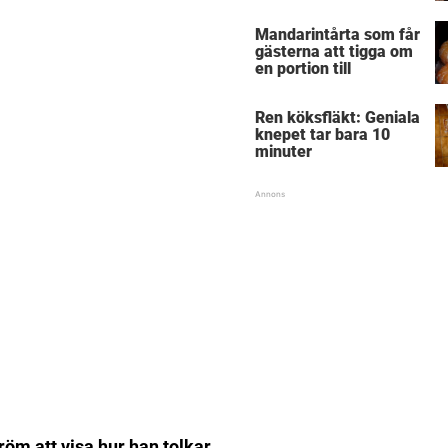
Mandarintårta som får
gästerna att tigga om
en portion till
Ren köksfläkt: Geniala
knepet tar bara 10
minuter
m att visa hur han tolkar