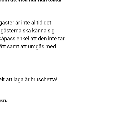
ster är inte alltid det
tt gästerna ska känna sig
åpass enkel att den inte tar
armrätt samt att umgås med
t att laga är bruschetta!
.