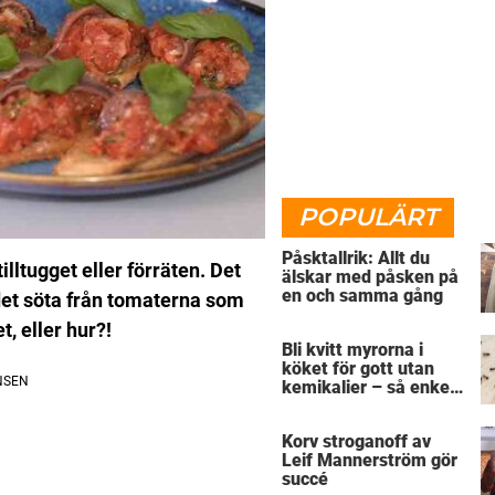
POPULÄRT
Påsktallrik: Allt du
lltugget eller förräten. Det
älskar med påsken på
en och samma gång
det söta från tomaterna som
, eller hur?!
Bli kvitt myrorna i
köket för gott utan
kemikalier – så enkelt
är det
Korv stroganoff av
Leif Mannerström gör
succé