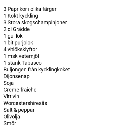
3 Paprikor i olika färger
1 Kokt kyckling
3 Stora skogschampinjoner
2 dl Grädde
1 gul lök
1 bit purjolök
4 vitlöksklyftor
1 msk vetemjöl
1 stänk Tabasco
Buljongen från kycklingkoket
Dijonsenap
Soja
Creme fraiche
Vitt vin
Worcestershiresås
Salt & peppar
Olivolja
Smör