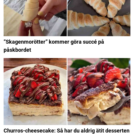
”Skagenmorötter” kommer göra succé på
påskbordet
Churros-cheesecake: Så har du aldrig ätit desserten