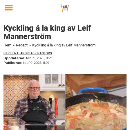
Toggle
menu
Kyckling á la king av Leif
Mannerström
Hem
»
Recept
»
Kyckling á la king av Leif Mannerström
SKRIBENT: ANDREAS GRANFORS
Uppdaterad:
feb 19, 2025, 11:29
Publicerad:
feb 19, 2025, 11:29