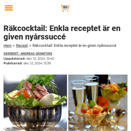
Toggle
menu
Räkcocktail: Enkla receptet är en
given nyårssuccé
Hem
»
Recept
»
Räkcocktail: Enkla receptet är en given nyårssuccé
SKRIBENT: ANDREAS GRANFORS
Uppdaterad:
dec 12, 2024, 15:40
Publicerad:
dec 12, 2024, 15:39