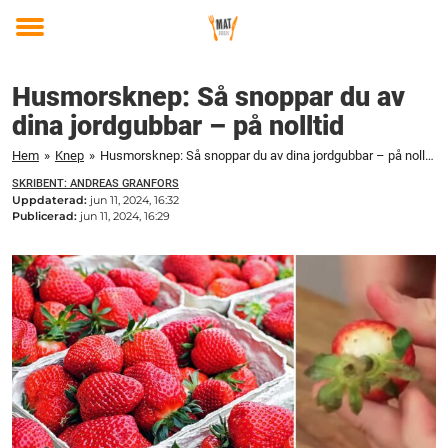
Toggle
menu
Husmorsknep: Så snoppar du av
dina jordgubbar – på nolltid
Hem
»
Knep
»
Husmorsknep: Så snoppar du av dina jordgubbar – på nolltid
SKRIBENT: ANDREAS GRANFORS
Uppdaterad:
jun 11, 2024, 16:32
Publicerad:
jun 11, 2024, 16:29