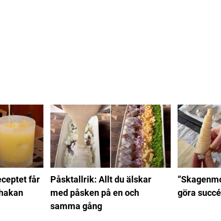
ceptet får
Påsktallrik: Allt du älskar
”Skagenmo
 hakan
med påsken på en och
göra succé
samma gång