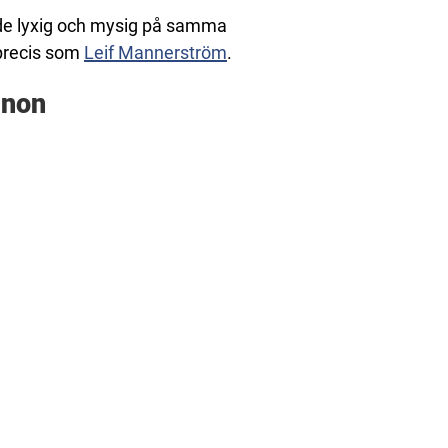
de lyxig och mysig på samma
 precis som
Leif Mannerström
.
gnon