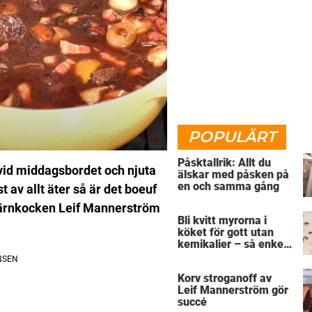
POPULÄRT
Påsktallrik: Allt du
d vid middagsbordet och njuta
älskar med påsken på
en och samma gång
 av allt äter så är det boeuf
tjärnkocken Leif Mannerström
Bli kvitt myrorna i
köket för gott utan
kemikalier – så enkelt
är det
Korv stroganoff av
Leif Mannerström gör
succé