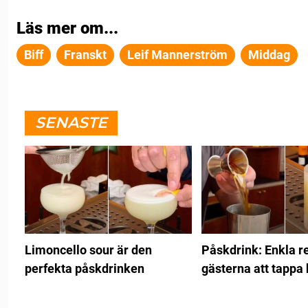
Läs mer om...
Biff
Franskt
Leif Mannerström
Middag
SENASTE
Limoncello sour är den
Påskdrink: Enkla re
perfekta påskdrinken
gästerna att tappa