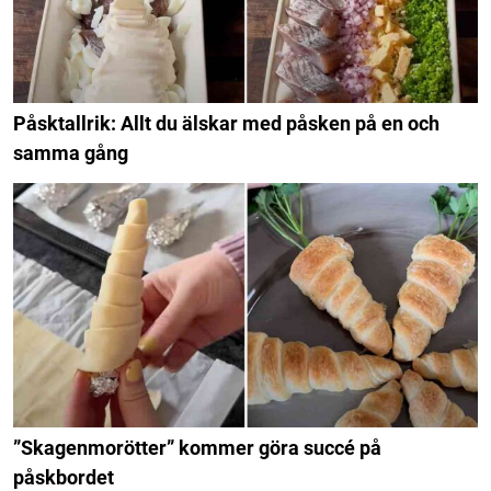
Påsktallrik: Allt du älskar med påsken på en och
samma gång
”Skagenmorötter” kommer göra succé på
påskbordet