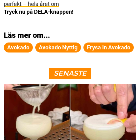
perfekt – hela året om
Tryck nu på DELA-knappen!
Läs mer om...
Avokado
Avokado Nyttig
Frysa In Avokado
SENASTE