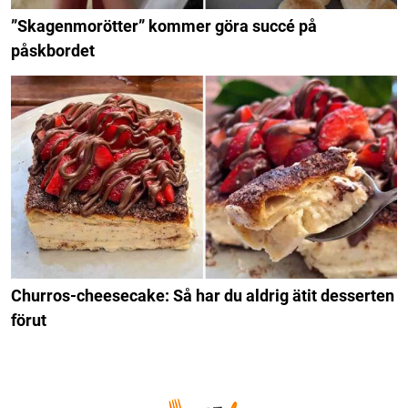
”Skagenmorötter” kommer göra succé på
påskbordet
Churros-cheesecake: Så har du aldrig ätit desserten
förut